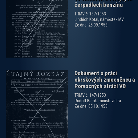
čerpadlech benzínu
TRMV č. 137/1953
zobrazit PDF dokument
Jindřich Kotal, náměstek MV
Ze dne: 25.09.1953
Dokument o práci
okrskových zmocněnců a
Pomocných stráží VB
TRMV č. 147/1953
Rudolf Barák, ministr vnitra
Ze dne: 05.10.1953
zobrazit PDF dokument