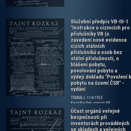
Služební předpis VB-III-1
"Instrukce o cizincích pro
příslušníky VB (o
zavedení nové evidence
cizích státních
příslušníků a osob bez
státní příslušnosti, o
zobrazit PDF dokument
hlášení pobytu,
povolování pobytu a
výdeji dokladu "Povolení 
pobytu na území ČSR" -
vydání
TRMNB č. 114/1953
Karol Bacílek, ministr NB
Ze dne: 04.07.1953
Účast orgánů veřejné
bezpečnosti při
inventurách prováděných
ve skladech a veřejných