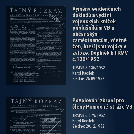
Výměna evidenčních
dokladů a vydání
vojenských knížek
příslušníkům VB a
občanským
zaměstnancům, včetně
žen, kteří jsou vojáky v
zobrazit PDF dokument
záloze. Doplněk k TRMV
č.120/1952
TRMNB č. 135/1952
Karol Bacílek
Ze dne: 25.09.1952
Povolování zbraní pro
členy Pomocné stráže VB
TRMNB č. 179/1952
Karol Bacílek
Ze dne: 20.12.1952