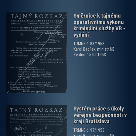
Směrnice k tajnému
operativnímu výkonu
kriminální služby VB -
vydání
TRMNB č. 83/1953
Karol Bacílek, ministr NB
zobrazit PDF dokument
Ze dne: 15.05.1953
Systém práce s úkoly
veřejné bezpečnosti v
kraji Bratislava
TRMNB č. 97/1953
Karol Bacílek, ministr NB