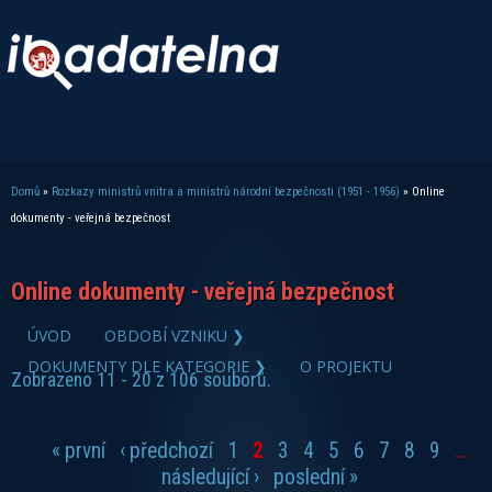
Domů
»
Rozkazy ministrů vnitra a ministrů národní bezpečnosti (1951 - 1956)
» Online
Jste zde
dokumenty - veřejná bezpečnost
Online dokumenty - veřejná bezpečnost
zobrazit PDF dokument
ÚVOD
OBDOBÍ VZNIKU ❯
DOKUMENTY DLE KATEGORIE ❯
O PROJEKTU
Zobrazeno 11 - 20 z 106 souborů.
« první
‹ předchozí
1
2
3
4
5
6
7
8
9
…
Stránky
následující ›
poslední »