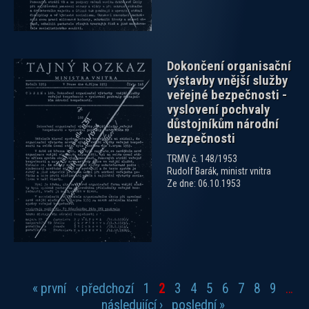
Dokončení organisační
výstavby vnější služby
veřejné bezpečnosti -
vyslovení pochvaly
důstojníkům národní
bezpečnosti
TRMV č. 148/1953
Rudolf Barák, ministr vnitra
Ze dne: 06.10.1953
« první
‹ předchozí
1
2
3
4
5
6
7
8
9
…
Stránky
následující ›
poslední »