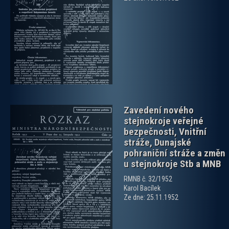
zobrazit PDF dokument
Zavedení nového
stejnokroje veřejné
bezpečnosti, Vnitřní
stráže, Dunajské
pohraniční stráže a změn
u stejnokroje Stb a MNB
zobrazit PDF dokument
RMNB č. 32/1952
Karol Bacílek
Ze dne: 25.11.1952