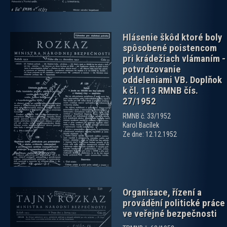
Hlásenie škôd ktoré boly
spôsobené poistencom
pri krádežiach vlámaním -
potvrdzovanie
oddeleniami VB. Doplňok
k čl. 113 RMNB čís.
27/1952
zobrazit PDF dokument
RMNB č. 33/1952
Karol Bacílek
Ze dne: 12.12.1952
Organisace, řízení a
provádění politické práce
ve veřejné bezpečnosti