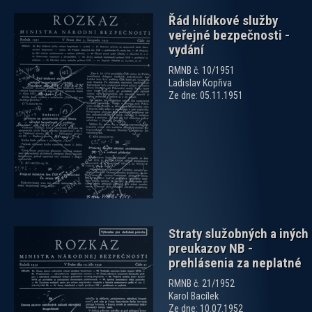
Řád hlídkové služby
veřejné bezpečnosti -
vydání
RMNB č. 10/1951
Ladislav Kopřiva
Ze dne: 05.11.1951
zobrazit PDF dokument
Straty služobných a iných
preukazov NB -
prehlásenia za neplatné
RMNB č. 21/1952
Karol Bacílek
Ze dne: 10.07.1952