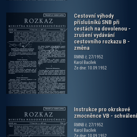
Cestovní výhody
příslušníků SNB při
cestách na dovolenou -
zrušení vydávání
cestovního rozkazu B -
změna
zobrazit PDF dokument
RMNB č. 27/1952
Karol Bacílek
Ze dne: 10.09.1952
Instrukce pro okrskové
zmocněnce VB - schválen
RMNB č. 27/1952
Karol Bacílek
Ze dne: 10.09.1952