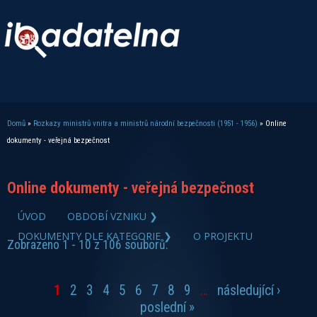
Domů
»
Rozkazy ministrů vnitra a ministrů národní bezpečnosti (1951 - 1956)
» Online
Jste zde
dokumenty - veřejná bezpečnost
Online dokumenty - veřejná bezpečnost
zobrazit PDF dokument
ÚVOD
OBDOBÍ VZNIKU ❯
DOKUMENTY DLE KATEGORIE ❯
O PROJEKTU
Zobrazeno 1 - 10 z 106 souborů.
1
2
3
4
5
6
7
8
9
…
následující ›
Stránky
poslední »