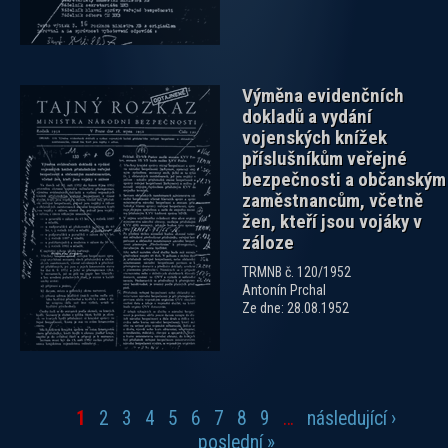
Výměna evidenčních
dokladů a vydání
vojenských knížek
příslušníkům veřejné
bezpečnosti a občanským
zaměstnancům, včetně
žen, kteří jsou vojáky v
záloze
TRMNB č. 120/1952
Antonín Prchal
Ze dne: 28.08.1952
1
2
3
4
5
6
7
8
9
…
následující ›
Stránky
poslední »