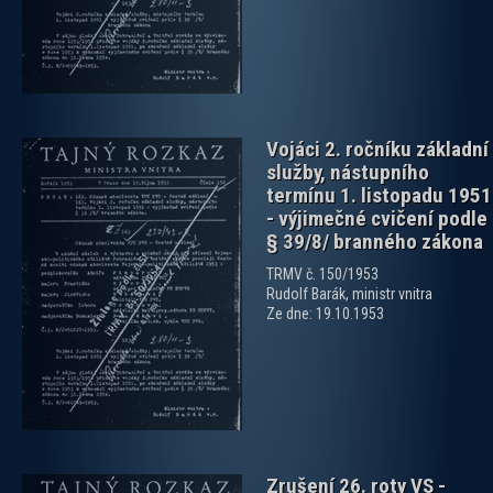
Vojáci 2. ročníku základní
služby, nástupního
termínu 1. listopadu 1951
- výjimečné cvičení podle
§ 39/8/ branného zákona
TRMV č. 150/1953
zobrazit PDF dokument
Rudolf Barák, ministr vnitra
Ze dne: 19.10.1953
Zrušení 26. roty VS -