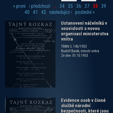
« první
‹ předchozí
…
34
35
36
37
38
39
Stránky
40
41
42
následující ›
poslední »
Ustanovení náčelníků v
souvislosti s novou
organisací ministerstva
vnitra
TRMV č. 145/1953
Rudolf Barák, ministr vnitra
zobrazit PDF dokument
Ze dne: 01.10.1953
Evidence osob v činné
službě národní
bezpečnosti, které jsou