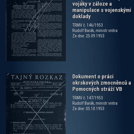
vojáky v záloze a
manipulace s vojenskými
doklady
zobrazit PDF dokument
TRMV č. 146/1953
Rudolf Barák, ministr vnitra
Ze dne: 25.09.1953
Dokument o práci
okrskových zmocněnců a
Pomocných stráží VB
TRMV č. 147/1953
Rudolf Barák, ministr vnitra
Ze dne: 05.10.1953
zobrazit PDF dokument