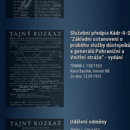
Služební předpis Kádr-II-
"Základní ustanovení o
průběhu služby důstojník
a generálů Pohraniční a
Vnitřní stráže" - vydání
TRMNB č. 138/1953
zobrazit PDF dokument
Karol Bacílek, ministr NB
Ze dne: 12.09.1953
Udělení odměny