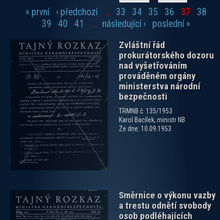
« první
‹ předchozí
…
33
34
35
36
37
38
Stránky
39
40
41
…
následující ›
poslední »
Zvláštní řád
prokurátorského dozoru
nad vyšetřováním
prováděném orgány
ministerstva národní
bezpečnosti
zobrazit PDF dokument
TRMNB č. 135/1953
Karol Bacílek, ministr NB
Ze dne: 10.09.1953
Směrnice o výkonu vazby
a trestu odnětí svobody
osob podléhajících