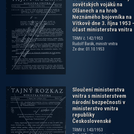
sovětských vojáků na
Olšanech a na hrob
Neznámého bojovníka na
Vítkově dne 3. října 1953 
účast ministerstva vnitra
zobrazit PDF dokument
TRMV č. 142/1953
Rudolf Barák, ministr vnitra
Ze dne: 01.10.1953
Sloučení ministerstva
vnitra s ministerstvem
národní bezpečnosti v
ministerstvo vnitra
republiky
Československé
zobrazit PDF dokument
TRMV č. 143/1953