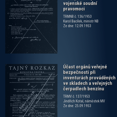
vojenské soudní
pravomoci
TRMNB č. 136/1953
zobrazit PDF dokument
Karol Bacílek, ministr NB
Ze dne: 12.09.1953
Účast orgánů veřejné
bezpečnosti při
inventurách prováděných
ve skladech a veřejných
čerpadlech benzínu
TRMV č. 137/1953
zobrazit PDF dokument
Jindřich Kotal, náměstek MV
Ze dne: 25.09.1953