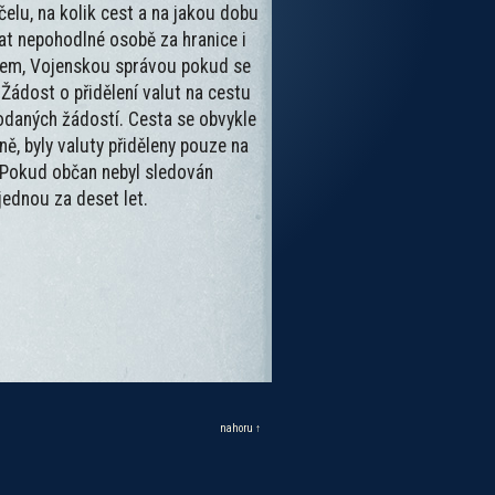
elu, na kolik cest a na jakou dobu
vat nepohodlné osobě za hranice i
elem, Vojenskou správou pokud se
 Žádost o přidělení valut na cestu
odaných žádostí. Cesta se obvykle
ně, byly valuty přiděleny pouze na
. Pokud občan nebyl sledován
jednou za deset let.
nahoru ↑