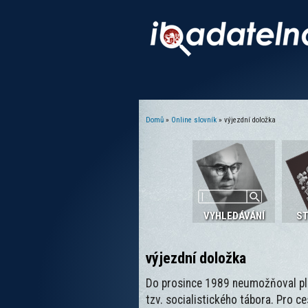
Domů
»
Online slovník
» výjezdní doložka
Jste zde
VYHLEDÁVÁNÍ
S
výjezdní doložka
Do prosince 1989 neumožňoval pla
tzv. socialistického tábora. Pro c