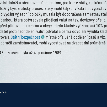
ní doložka obsahovala údaje o tom, pro které státy, k jakému úč
 složitý byrokratický proces, který mohl kdykoliv zabránit vycesto
st o vydání výjezdní doložky musela být doporučena zaměstnavat
nkou, která potvrzovala přidělení valut na tzv. devizový příslib.
 před plánovanou cestou a obvykle bylo kladně vyřízeno asi 10% p
tel proti nepřidělení valut odvolal a banka odvolání vyřídila klad
avovala
Státní bezpečnost
místně příslušné oddělení pasů a víz
oporučil zaměstnavatel, mohl vycestovat na dvacet dní průměrně 
48 a zrušena byla až 4. prosince 1989.
 režimů