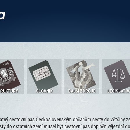
TRUKTURY
SLOVNÍK
DALŠÍ ZDROJE
LEGISLATIV
tný cestovní pas Československým občanům cesty do většiny ze
esty do ostatních zemí musel být cestovní pas doplněn výjezdní do