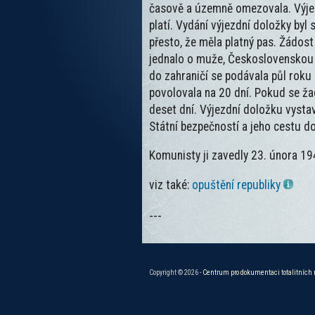
časově a územně omezovala. Výjezd
platí. Vydání výjezdní doložky byl
přesto, že měla platný pas. Žádo
jednalo o muže, Československou ba
do zahraničí se podávala půl roku
povolovala na 20 dní. Pokud se žada
deset dní. Výjezdní doložku vyst
Státní bezpečností a jeho cestu d
Komunisty ji zavedly 23. února 19
viz také:
opuštění republiky
---
Copyright © 2026 -
Centrum pro dokumentaci totalitních