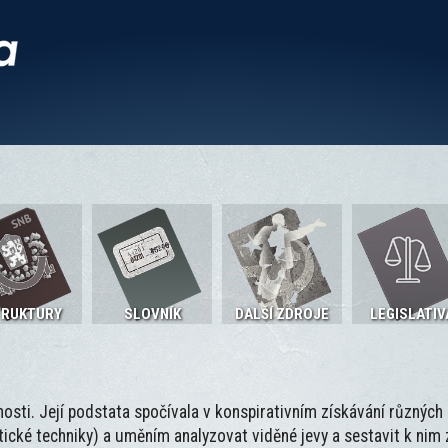
TRUKTURY
SLOVNÍK
DALŠÍ ZDROJE
LEGISLATIV
osti. Její podstata spočívala v konspirativním získávání různýc
tické techniky) a uměním analyzovat viděné jevy a sestavit k nim 