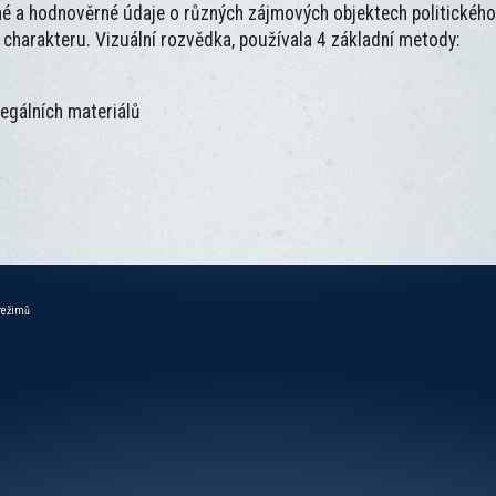
é a hodnověrné údaje o různých zájmových objektech politickéh
charakteru. Vizuální rozvědka, používala 4 základní metody:
í
egálních materiálů
 režimů