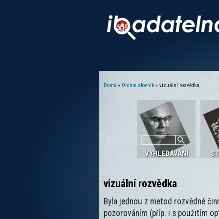
Domů
»
Online slovník
» vizuální rozvědka
Jste zde
VYHLEDÁVÁNÍ
S
vizuální rozvědka
Byla jednou z metod rozvědné činn
pozorováním (příp. i s použitím op