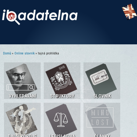
Domů
»
Online slovník
» tajná prohlídka
Jste zde
VYHLEDÁVÁNÍ
STRUKTURY
SLOVNÍK
DALŠÍ ZDROJE
LEGISLATIVA
ČLÁNKY