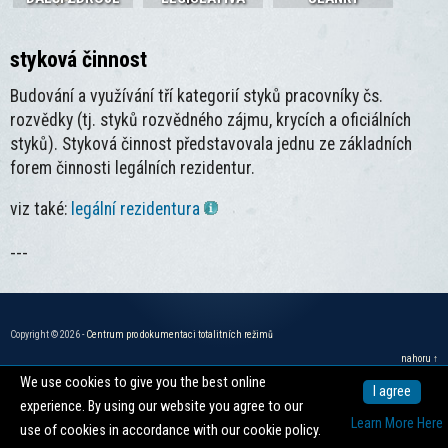
styková činnost
Budování a využívání tří kategorií styků pracovníky čs.
rozvědky (tj. styků rozvědného zájmu, krycích a oficiálních
styků). Styková činnost představovala jednu ze základních
forem činnosti legálních rezidentur.
viz také:
legální rezidentura
---
Copyright © 2026 -
Centrum pro dokumentaci totalitních režimů
nahoru ↑
We use cookies to give you the best online
I agree
experience. By using our website you agree to our
Learn More Here
use of cookies in accordance with our cookie policy.