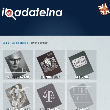
Domů
»
Online slovník
» styková činnost
Jste zde
VYHLEDÁVÁNÍ
STRUKTURY
SLOVNÍK
DALŠÍ ZDROJE
LEGISLATIVA
ČLÁNKY