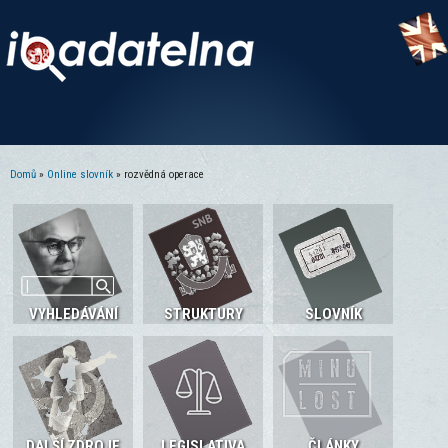
Domů
»
Online slovník
» rozvědná operace
Jste zde
VYHLEDÁVÁNÍ
STRUKTURY
SLOVNÍK
DALŠÍ ZDROJE
LEGISLATIVA
ČLÁNKY