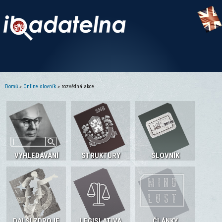
Domů
»
Online slovník
» rozvědná akce
Jste zde
VYHLEDÁVÁNÍ
STRUKTURY
SLOVNÍK
DALŠÍ ZDROJE
LEGISLATIVA
ČLÁNKY