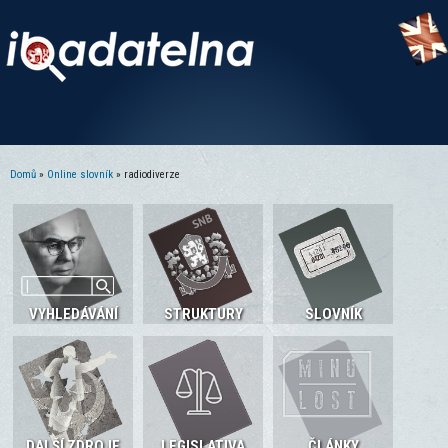
Domů
»
Online slovník
» radiodiverze
Jste zde
VYHLEDÁVÁNÍ
STRUKTURY
SLOVNÍK
DALŠÍ ZDROJE
LEGISLATIVA
ČLÁNKY