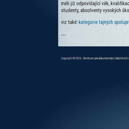
měli již odpovídající věk, kvalifik
studenty, absolventy vysokých škol
viz také:
kategorie tajných spolup
---
Copyright © 2026 -
Centrum pro dokumentaci totalitních