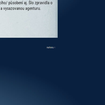
ícího/ působení aj. Šlo zpravidla o
eb a vysazovanou agenturu.
nahoru ↑