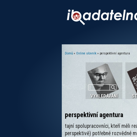
Domů
»
Online slovník
» perspektivní agentura
Jste zde
VYHLEDÁVÁNÍ
S
perspektivní agentura
tajní spolupracovníci, kteří měli r
perspektivě) potřebné rozvědné mož