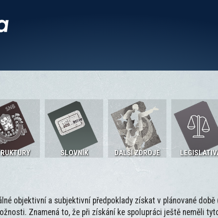
TRUKTURY
SLOVNÍK
DALŠÍ ZDROJE
LEGISLATIV
eálné objektivní a subjektivní předpoklady získat v plánované době
nosti. Znamená to, že při získání ke spolupráci ještě neměli tyt