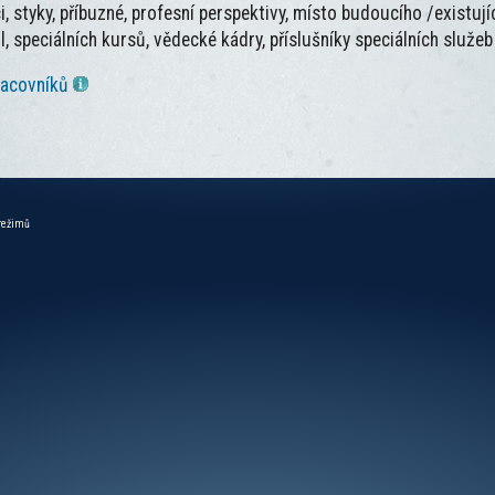
aci, styky, příbuzné, profesní perspektivy, místo budoucího /existuj
, speciálních kursů, vědecké kádry, příslušníky speciálních služ
racovníků
 režimů