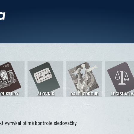
TRUKTURY
SLOVNÍK
DALŠÍ ZDROJE
LEGISLATIV
kt vymykal přímé kontrole sledovačky.