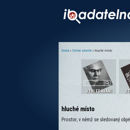
Domů
»
Online slovník
» hluché místo
Jste zde
VYHLEDÁVÁNÍ
S
hluché místo
Prostor, v němž se sledovaný obje