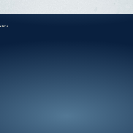
 režimů