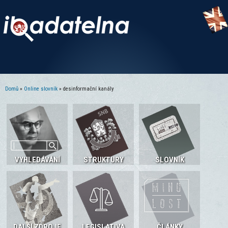
Domů
»
Online slovník
» desinformační kanály
Jste zde
VYHLEDÁVÁNÍ
STRUKTURY
SLOVNÍK
DALŠÍ ZDROJE
LEGISLATIVA
ČLÁNKY