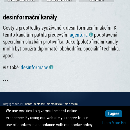
desinformační kanály
Cesty a prostředky využívané k desinformačním akcím. K
těmto kanálům patřila především
agentura
podstavená
speciálním službám protivníka. Jako (polo)oficiální kanály
mohli být použiti diplomaté, obchodníci, speciální technika,
apod.
viz také:
desinformace
---
Copyright © 2026 -
Centrum pro dokumentaci totalitních režimů
We use cookies to give you the best online
nahoru ↑
I agree
experience. By using our website you agree to our
Learn More Here
use of cookies in accordance with our cookie policy.