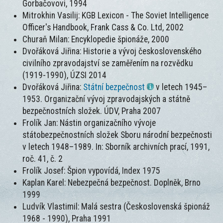
Gorbačovovi, 1994
Mitrokhin Vasilij: KGB Lexicon - The Soviet Intelligence
Officer's Handbook, Frank Cass & Co. Ltd, 2002
Churaň Milan: Encyklopedie špionáže, 2000
Dvořáková Jiřina: Historie a vývoj československého
civilního zpravodajství se zaměřením na rozvědku
(1919-1990), ÚZSI 2014
Dvořáková Jiřina:
Státní bezpečnost
v letech 1945–
1953. Organizační vývoj zpravodajských a státně
bezpečnostních složek. ÚDV, Praha 2007
Frolík Jan: Nástin organizačního vývoje
státobezpečnostních složek Sboru národní bezpečnosti
v letech 1948–1989. In: Sborník archivních prací, 1991,
roč. 41, č. 2
Frolík Josef: Špion vypovídá, Index 1975
Kaplan Karel: Nebezpečná bezpečnost. Doplněk, Brno
1999
Ludvík Vlastimil: Malá sestra (Československá špionáž
1968 - 1990), Praha 1991