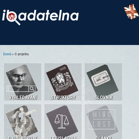
Domů
» O projektu
Jste zde
VYHLEDÁVÁNÍ
STRUKTURY
SLOVNÍK
DALŠÍ ZDROJE
LEGISLATIVA
ČLÁNKY