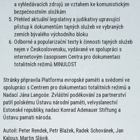
a vyhledávacích zdrojů se vztahem ke komunistickým
bezpečnostním složkám
Přehled aktuální legislativy a judikativy upravující
přístup k dokumentům tajných služeb ve vybraných
zemích bývalého východního bloku
Odborné a popularizační texty k činnosti tajných služeb
nejen v Československu, vydávané ve spolupráci s
internetovým časopisem Centra pro dokumentaci
totalitních režimů MINULOST
Stránky připravila Platforma evropské paměti a svědomí ve
spolupráci s Centrem pro dokumentaci totalitních režimů a
Nadací Jána Langoše. Zvláštní poděkování za partnerství
patří polskému Ústavu národní paměti, velvyslanectví
Estonské republiky, nadaci Konrad Adenauer Stiftung a
Ústavu pamäti národa.
Autoři: Peter Rendek, Petr Blažek, Radek Schovánek, Jan
Kalous, Martin Slávik.