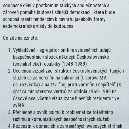
současné dění v postkomunistických společnostech a
zároveň pomáhá budovat silnější demokracii, která bude
schopná bránit tendencím k návratu jakékoliv formy
nedemokratické vlády do budoucna.
Co zde naleznete:
Vyhledávač - agregátor on-line evidenčních údajů
bezpečnostních složek někdejší Československé
(socialistické) republiky (1948-1989)
Ucelenou vizualizaci struktur československých tajných
služeb se zaměřením na zahraničí (I. správa MV,
čs. rozvědka) a na tzv. “boj proti vnitřnímu nepříteli” (X.
správa ministerstva vnitra) za období 1969-1989 na
časové ose, včetně vizualizace hlavních rezidentur ve
světě
Přehledný slovník pojmů k problematice totalitního
režimu a komunistických bezpečnostných služeb
Rozcestník domácích a zahraničných webových stránek