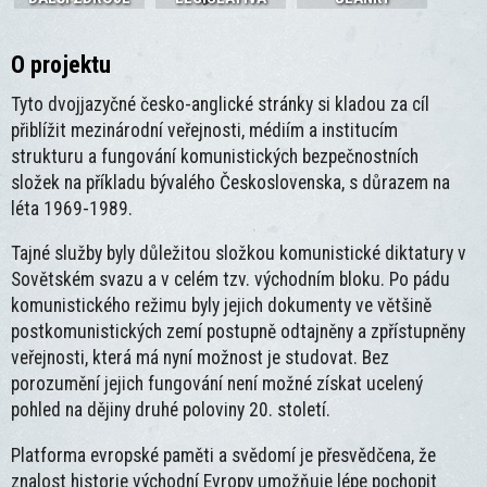
O projektu
Tyto dvojjazyčné česko-anglické stránky si kladou za cíl
přiblížit mezinárodní veřejnosti, médiím a institucím
strukturu a fungování komunistických bezpečnostních
složek na příkladu bývalého Československa, s důrazem na
léta 1969-1989.
Tajné služby byly důležitou složkou komunistické diktatury v
Sovětském svazu a v celém tzv. východním bloku. Po pádu
komunistického režimu byly jejich dokumenty ve většině
postkomunistických zemí postupně odtajněny a zpřístupněny
veřejnosti, která má nyní možnost je studovat. Bez
porozumění jejich fungování není možné získat ucelený
pohled na dějiny druhé poloviny 20. století.
Platforma evropské paměti a svědomí je přesvědčena, že
znalost historie východní Evropy umožňuje lépe pochopit