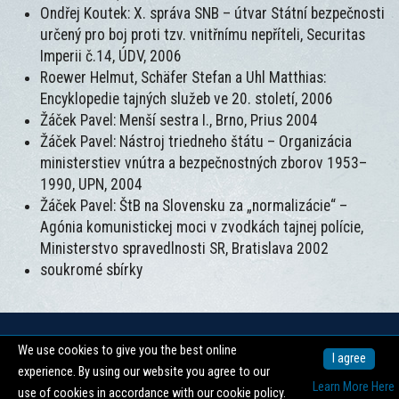
Ondřej Koutek: X. správa SNB – útvar Státní bezpečnosti
určený pro boj proti tzv. vnitřnímu nepříteli, Securitas
Imperii č.14, ÚDV, 2006
Roewer Helmut, Schäfer Stefan a Uhl Matthias:
Encyklopedie tajných služeb ve 20. století, 2006
Žáček Pavel: Menší sestra I., Brno, Prius 2004
Žáček Pavel: Nástroj triedneho štátu – Organizácia
ministerstiev vnútra a bezpečnostných zborov 1953–
1990, UPN, 2004
Žáček Pavel: ŠtB na Slovensku za „normalizácie“ –
Agónia komunistickej moci v zvodkách tajnej polície,
Ministerstvo spravedlnosti SR, Bratislava 2002
soukromé sbírky
We use cookies to give you the best online
Copyright © 2026 -
Centrum pro dokumentaci totalitních režimů
I agree
experience. By using our website you agree to our
nahoru ↑
Learn More Here
use of cookies in accordance with our cookie policy.