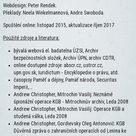
Webdesign: Peter Rendek.
Překlady: Neela Winkelmannová, Andre Swoboda.
Spuštění online: listopad 2015, aktualizace říjen 2017
Použité zdroje a literatura:
bývalá webová el. badatelna ÚZSI, Archiv
bezpečnostních složek, Archiv ÚPN, archiv CDTR,
online dostupné zdroje: abscr.cz, ustrcr.cz,
upn.gov.sk, Iuridictum - Encyklopedie o právu, atd.
časopisy Paměť a dějiny, Pamäť národa, Securitas
Imperii,...
Andrew Christopher, Mitrochin Vasilij: Neznámé
špionážní operace KGB - Mitrochinův archiv, Leda 2008
Andrew Christopher, Mitrochin Vasilij: Operace KGB a
studená válka, Leda 2008
Andrew Christopher, Gordievsky Oleg Antonovič: KGB
Důvěrná zpráva o zahraničních operacích od Lenina ke