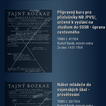
Přípravný kurs pro
příslušníky NB /PVS/,
určené k vyslání na
studium do SSSR - úprava
cestovného
TRMV č. 4/1954
zobrazit PDF dokument
Rudolf Barák, ministr vnitra
Ze dne: 14.01.1954
Nábor mládeže do
vojenských škol -
prověřování
TRMV č. 20/1954
Rudolf Barák, ministr vnitra