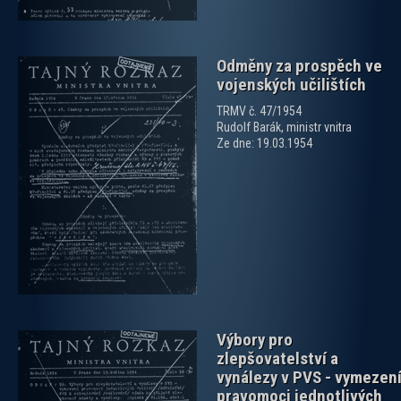
Odměny za prospěch ve
vojenských učilištích
TRMV č. 47/1954
Rudolf Barák, ministr vnitra
Ze dne: 19.03.1954
zobrazit PDF dokument
Výbory pro
zlepšovatelství a
vynálezy v PVS - vymezen
pravomoci jednotlivých