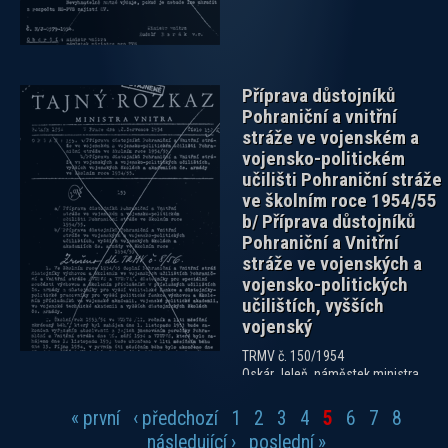
Příprava důstojníků
Pohraniční a vnitřní
stráže ve vojenském a
vojensko-politickém
učilišti Pohraniční stráže
ve školním roce 1954/55
b/ Příprava důstojníků
Pohraniční a Vnitřní
stráže ve vojenských a
vojensko-politických
učilištích, vyšších
vojenský
TRMV č. 150/1954
Oskár Jeleň, náměstek ministra
vnitra
Ze dne: 28.07.1954
« první
‹ předchozí
1
2
3
4
5
6
7
8
Stránky
následující ›
poslední »