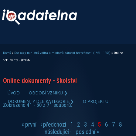
Domů
»
Rozkazy ministrů vnitra a ministrů národní bezpečnosti (1951 - 1956)
» Online
Jste zde
dokumenty - školství
Online dokumenty - školství
zobrazit PDF dokument
ÚVOD
OBDOBÍ VZNIKU ❯
DOKUMENTY DLE KATEGORIE ❯
O PROJEKTU
Zobrazeno 41 - 50 z 71 souborů.
« první
‹ předchozí
1
2
3
4
5
6
7
8
Stránky
následující ›
poslední »