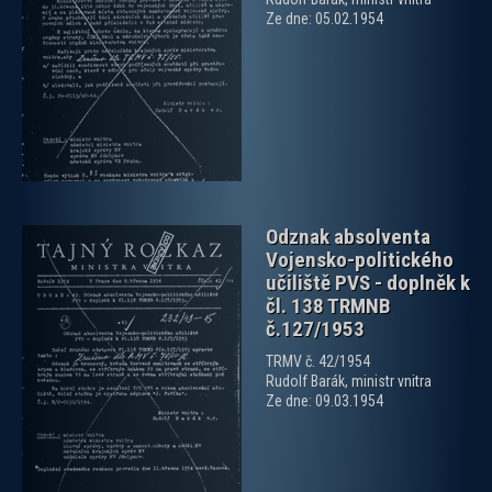
Ze dne: 05.02.1954
zobrazit PDF dokument
Odznak absolventa
Vojensko-politického
učiliště PVS - doplněk k
čl. 138 TRMNB
č.127/1953
TRMV č. 42/1954
zobrazit PDF dokument
Rudolf Barák, ministr vnitra
Ze dne: 09.03.1954