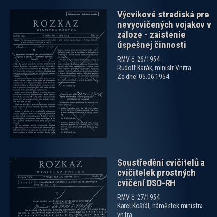
Výcvikové strediská pre
nevycvičených vojakov v
záloze - zaistenie
úspešnej činnosti
RMV č. 26/1954
Rudolf Barák, ministr Vnitra
zobrazit PDF dokument
Ze dne: 05.06.1954
Soustředění cvičitelů a
cvičitelek prostných
cvičení DSO-RH
RMV č. 27/1954
Karel Košťál, náměstek ministra
vnitra