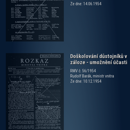
zobrazit PDF dokument
Ze dne: 14.06.1954
Doškolování důstojníků v
záloze - umožnění účasti
RMV č. 56/1954
Rudolf Barák, ministr vnitra
Ze dne: 10.12.1954
zobrazit PDF dokument