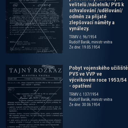
velitelů /náčelník/ PVS k
schvalování /udělování/
odměn za přijaté
zobrazit PDF dokument
zlepšovací náměty a
vynálezy.
TRMV č. 96/1954
Rudolf Barák, ministr vnitra
Ze dne: 19.05.1954
Pobyt vojenského učiliště
PVS ve VVP ve
výcvikovém roce 1953/54
- opatření
TRMV č. 137/1954
Rudolf Barák, ministr vnitra
zobrazit PDF dokument
Ze dne: 30.06.1954