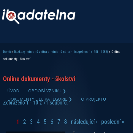
Domů
»
Rozkazy ministrů vnitra a ministrů národní bezpečnosti (1951 - 1956)
» Online
Jste zde
dokumenty - školství
Online dokumenty - školství
zobrazit PDF dokument
ÚVOD
OBDOBÍ VZNIKU ❯
DOKUMENTY DLE KATEGORIE ❯
O PROJEKTU
Zobrazeno 1 - 10 z 71 souborů.
1
2
3
4
5
6
7
8
následující ›
poslední »
Stránky