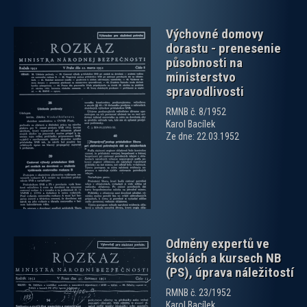
Výchovné domovy
dorastu - prenesenie
působnosti na
ministerstvo
spravodlivosti
RMNB č. 8/1952
zobrazit PDF dokument
Karol Bacílek
Ze dne: 22.03.1952
Odměny expertů ve
školách a kursech NB
(PS), úprava náležitostí
RMNB č. 23/1952
Karol Bacílek