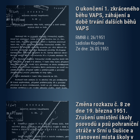
O ukončení 1. zkráceného
běhu VAPS, záhájení a
době trvání dalších běhů
VAPS
RMNB č. 26/1951
Ladislav Kopřiva
zobrazit PDF dokument
Ze dne: 26.05.1951
Změna rozkazu č. 8 ze
dne 19. března 1951.
Zrušení umístění školy
psovodů a psů pohraniční
stráže v Srní u Sušice a
stanovení místa školy v