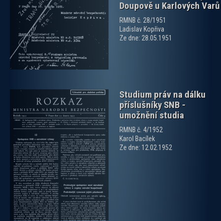
Doupově u Karlových Varů
zobrazit PDF dokument
RMNB č. 28/1951
Ladislav Kopřiva
Ze dne: 28.05.1951
Studium práv na dálku
příslušníky SNB -
umožnění studia
RMNB č. 4/1952
Karol Bacílek
Ze dne: 12.02.1952
zobrazit PDF dokument