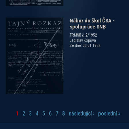
Nábor do škol ČSA -
spolupráce SNB
TRMNB č. 2/1952
Ladislav Kopřiva
Ze dne: 05.01.1952
1
2
3
4
5
6
7
8
následující ›
poslední »
Stránky