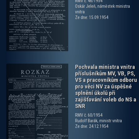
RMV č. 46/1954
Oskár Jeleň, náměstek ministra
zobrazit PDF dokument
vnitra
Ze dne: 15.09.1954
Pochvala ministra vnitra
příslušníkům MV, VB, PS,
VS a pracovníkům odboru
pro věci NV za úspěšné
splnění úkolů při
zajišťování voleb do NS a
SNR
zobrazit PDF dokument
RMV č. 60/1954
Rudolf Barák, ministr vnitra
Ze dne: 24.12.1954