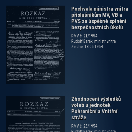
Pochvala ministra vnitra
příslušníkům MV, VB a
PVS za úspěšné splnění
bezpečnostních úkolů
RMV č. 21/1954
Rudolf Barák, ministr vnitra
zobrazit PDF dokument
Ze dne: 18.05.1954
Zhodnocení výsledků
voleb u jednotek
Pohraniční a Vnitřní
stráže
RMV č. 25/1954
Rudolf Barák, ministr vnitra