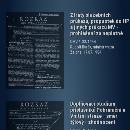
Ztráty služebních
průkazů, propustek do HP
a jiných průkazů MV -
prohlášení za neplatné
RMV č. 33/1954
Rudolf Barák, ministr vnitra
zobrazit PDF dokument
Ze dne: 17.07.1954
Doplňovací studium
příslušníků Pohraniční a
Vnitřní stráže - směr
týlový - zhodnocení