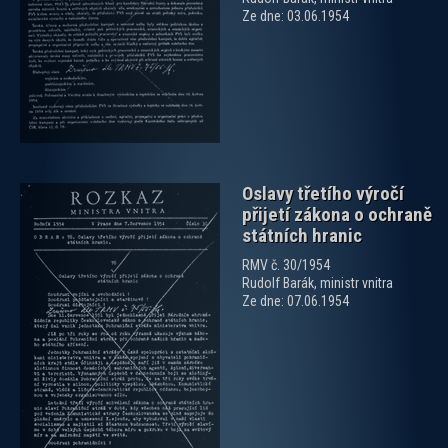
zobrazit PDF dokument
Ze dne: 03.06.1954
Oslavy třetího výročí
přijetí zákona o ochraně
státních hranic
RMV č. 30/1954
Rudolf Barák, ministr vnitra
Ze dne: 07.06.1954
zobrazit PDF dokument