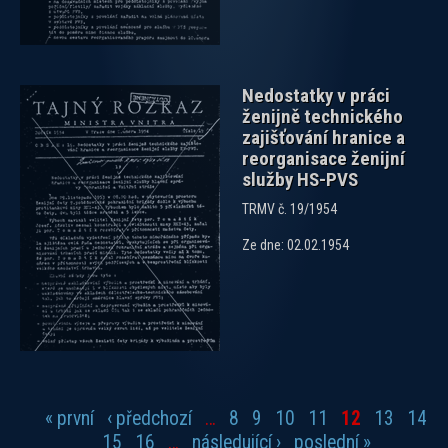
Nedostatky v práci
ženijně technického
zajišťování hranice a
reorganisace ženijní
služby HS-PVS
TRMV č. 19/1954
Ze dne: 02.02.1954
« první
‹ předchozí
…
8
9
10
11
12
13
14
Stránky
15
16
…
následující ›
poslední »