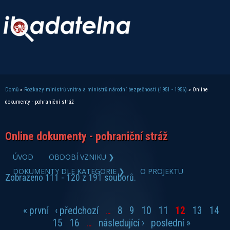
Domů
»
Rozkazy ministrů vnitra a ministrů národní bezpečnosti (1951 - 1956)
» Online
Jste zde
dokumenty - pohraniční stráž
Online dokumenty - pohraniční stráž
zobrazit PDF dokument
ÚVOD
OBDOBÍ VZNIKU ❯
DOKUMENTY DLE KATEGORIE ❯
O PROJEKTU
Zobrazeno 111 - 120 z 191 souborů.
« první
‹ předchozí
…
8
9
10
11
12
13
14
Stránky
15
16
…
následující ›
poslední »