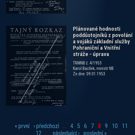
Plánované hodnosti
poddůstojníků z povolání
a vojáků základní služby
Pohraniční a Vnitřní
stráže - úprava
TRMNB č. 4/1953
Karol Bacílek, ministr NB
Ze dne: 09.01.1953
« první
‹ předchozí
…
4
5
6
7
8
9
10
11
Stránky
12
…
následující ›
poslední »