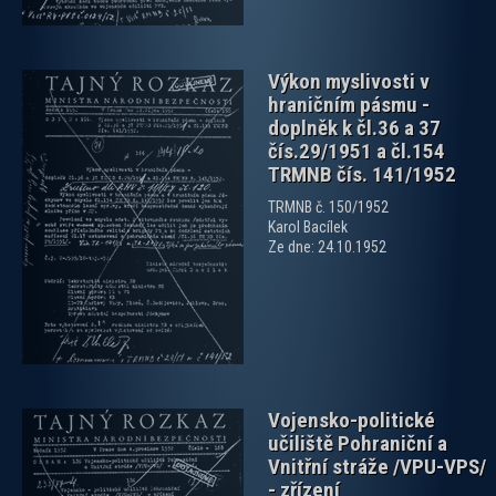
Výkon myslivosti v
hraničním pásmu -
doplněk k čl.36 a 37
čís.29/1951 a čl.154
TRMNB čís. 141/1952
TRMNB č. 150/1952
zobrazit PDF dokument
Karol Bacílek
Ze dne: 24.10.1952
Vojensko-politické
učiliště Pohraniční a
Vnitřní stráže /VPU-VPS/
- zřízení