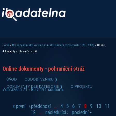
Domů
»
Rozkazy ministrů vnitra a ministrů národní bezpečnosti (1951 - 1956)
» Online
Jste zde
dokumenty - pohraniční stráž
Online dokumenty - pohraniční stráž
zobrazit PDF dokument
ÚVOD
OBDOBÍ VZNIKU ❯
DOKUMENTY DLE KATEGORIE ❯
O PROJEKTU
Zobrazeno 71 - 80 z 191 souborů.
« první
‹ předchozí
…
4
5
6
7
8
9
10
11
Stránky
12
…
následující ›
poslední »