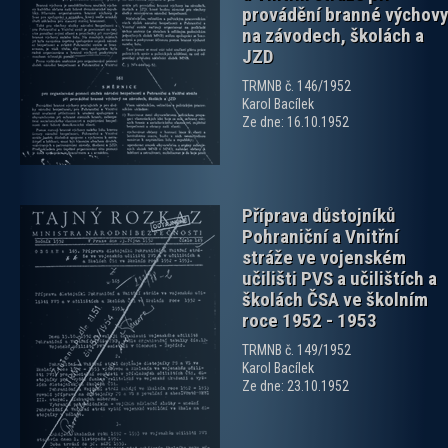
provádění branné výchovy
na závodech, školách a
zobrazit PDF dokument
JZD
TRMNB č. 146/1952
Karol Bacílek
Ze dne: 16.10.1952
Příprava důstojníků
Pohraniční a Vnitřní
stráže ve vojenském
učilišti PVS a učilištích a
školách ČSA ve školním
roce 1952 - 1953
zobrazit PDF dokument
TRMNB č. 149/1952
Karol Bacílek
Ze dne: 23.10.1952