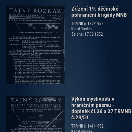
Zřízení 19. děčínské
pohraniční brigády MNB
TRMNB č. 132/1952
Karol Bacílek
Ze dne: 17.09.1952
zobrazit PDF dokument
Výkon myslivosti v
hraničním pásmu -
doplněk čl.36 a 37 TRMNB
č.29/51
TRMNB č. 141/1952
Karol Bacílek