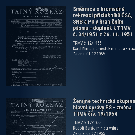
Směrnice o hromadné
rekreaci příslušníků ČSA,
SNB a PS v hraničním
pásmu - doplněk k TRMV
č. 34/1951 z 26. 11. 1951
TRMV č. 12/1955
zobrazit PDF dokument
Karel Klíma, náměstek ministra vnitr
Ze dne: 01.02.1955
Ženijně technická skupin
hlavní správy PS - změna
TRMV čís. 19/1954
TRMV č. 17/1955
Rudolf Barák, ministr vnitra
Ze dne: 08.02.1955