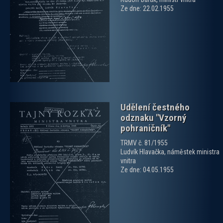
Ze dne: 22.02.1955
zobrazit PDF dokument
Udělení čestného
odznaku "Vzorný
pohraničník"
TRMV č. 81/1955
Ludvík Hlavačka, náměstek ministra
vnitra
zobrazit PDF dokument
Ze dne: 04.05.1955