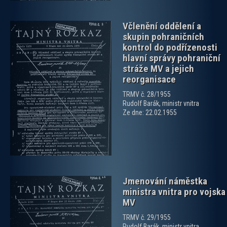
Včlenění oddělení a
skupin pohraničních
kontrol do podřízenosti
hlavní správy pohraniční
stráže MV a jejich
reorganisace
zobrazit PDF dokument
TRMV č. 28/1955
Rudolf Barák, ministr vnitra
Ze dne: 22.02.1955
Jmenování náměstka
ministra vnitra pro vojska
MV
TRMV č. 29/1955
Rudolf Barák, ministr vnitra