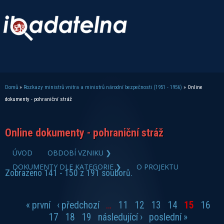
Domů
»
Rozkazy ministrů vnitra a ministrů národní bezpečnosti (1951 - 1956)
» Online
Jste zde
dokumenty - pohraniční stráž
Online dokumenty - pohraniční stráž
zobrazit PDF dokument
ÚVOD
OBDOBÍ VZNIKU ❯
DOKUMENTY DLE KATEGORIE ❯
O PROJEKTU
Zobrazeno 141 - 150 z 191 souborů.
« první
‹ předchozí
…
11
12
13
14
15
16
Stránky
17
18
19
následující ›
poslední »