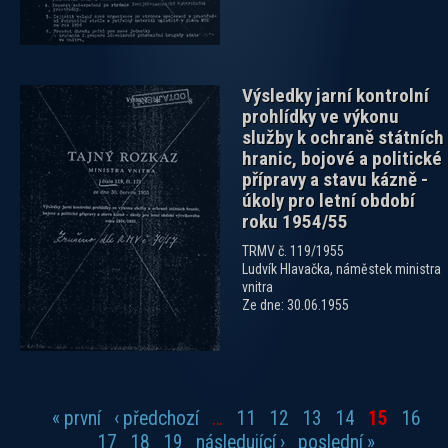
Výsledky jarní kontrolní
prohlídky ve výkonu
služby k ochraně státních
hranic, bojové a politické
přípravy a stavu kázně -
úkoly pro letní období
roku 1954/55
TRMV č. 119/1955
Ludvík Hlavačka, náměstek ministra
vnitra
Ze dne: 30.06.1955
« první
‹ předchozí
…
11
12
13
14
15
16
Stránky
17
18
19
následující ›
poslední »