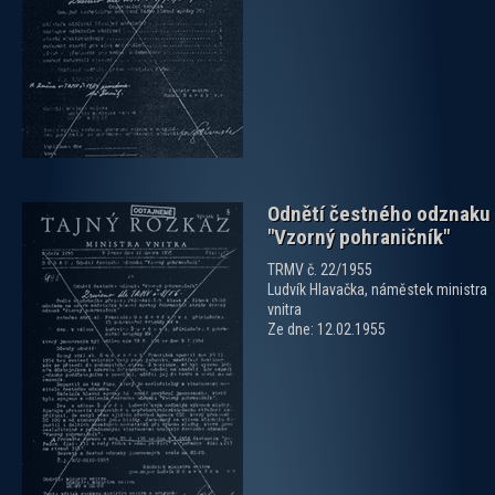
zobrazit PDF dokument
Odnětí čestného odznaku
"Vzorný pohraničník"
TRMV č. 22/1955
Ludvík Hlavačka, náměstek ministra
vnitra
Ze dne: 12.02.1955
zobrazit PDF dokument