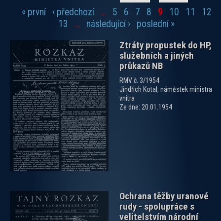
« první
‹ předchozí
…
5
6
7
8
9
10
11
12
Stránky
13
…
následující ›
poslední »
Ztráty propustek do HP,
služebních a jiných
průkazů NB
RMV č. 3/1954
Jindřich Kotal, náměstek ministra
vnitra
zobrazit PDF dokument
Ze dne: 20.01.1954
Ochrana těžby uranové
rudy - spolupráce s
velitelstvím národní