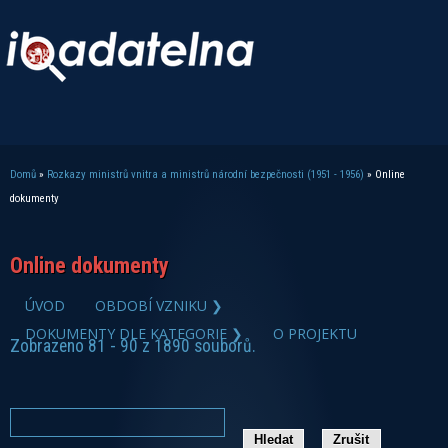
Domů
»
Rozkazy ministrů vnitra a ministrů národní bezpečnosti (1951 - 1956)
» Online
Jste zde
dokumenty
Online dokumenty
ÚVOD
OBDOBÍ VZNIKU ❯
DOKUMENTY DLE KATEGORIE ❯
O PROJEKTU
Zobrazeno 81 - 90 z 1890 souborů.
zobrazit PDF dokument