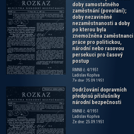
doby samostatného
zaměstnání (povolání);
doby nezaviněné
nezaměstnanosti a doby
po kterou byla
znemožněna zaměstnanci
zobrazit PDF dokument
práce pro politickou,
národní nebo rasovou
persekuci pro časový
postup
RMNB č. 4/1951
Ladislav Kopřiva
Ze dne: 25.09.1951
Dodržování dopravních
předpisů příslušníky
národní bezpečnosti
RMNB č. 4/1951
Ladislav Kopřiva
Ze dne: 25.09.1951
zobrazit PDF dokument