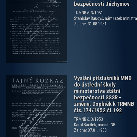
bezpečnosti Jáchymov
TRMNB č. 3/1951
Stanislav Baudyš, náměstek ministra
zobrazit PDF dokument
Ze dne: 31.08.1951
Vyslání příslušníků MNB
do ústřední školy
ministerstva státní
bezpečnosti SSSR -
změna. Doplněk k TRMNB
čís.174/1952 čl.192
zobrazit PDF dokument
TRMNB č. 3/1953
Karol Bacílek, ministr NB
Ze dne: 07.01.1953