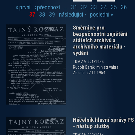
« první
‹ předchozí
…
31
32
33
34
35
36
Stránky
37
38
39
následující ›
poslední »
Směrnice pro
bezpečnostní zajištění
státních archivů a
archivního materiálu -
vydání
TRMV č. 221/1954
zobrazit PDF dokument
Rudolf Barák, ministr vnitra
Ze dne: 27.11.1954
Náčelník hlavní správy PS
- nástup služby