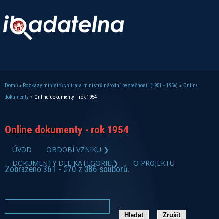
Domů
»
Rozkazy ministrů vnitra a ministrů národní bezpečnosti (1951 - 1956)
»
Online
Jste zde
dokumenty
» Online dokumenty - rok 1954
Online dokumenty - rok 1954
ÚVOD
OBDOBÍ VZNIKU ❯
DOKUMENTY DLE KATEGORIE ❯
O PROJEKTU
Zobrazeno 361 - 370 z 386 souborů.
zobrazit PDF dokument