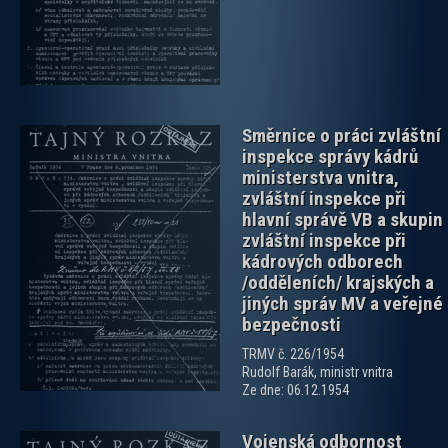
Směrnice o práci zvláštní
inspekce správy kádrů
ministerstva vnitra,
zvláštní inspekce při
hlavní správě VB a skupin
zvláštní inspekce při
kádrových odborech
zobrazit PDF dokument
/odděleních/ krajských a
jiných správ MV a veřejné
bezpečnosti
TRMV č. 226/1954
Rudolf Barák, ministr vnitra
Ze dne: 06.12.1954
Vojenská odbornost