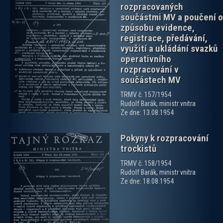
rozpracovaných
součástmi MV a poučení o
způsobu evidence,
registrace, předávání,
využití a ukládání svazků
zobrazit PDF dokument
operativního
rozpracování v
součástech MV
TRMV č. 157/1954
Rudolf Barák, ministr vnitra
Ze dne: 13.08.1954
Pokyny k rozpracování
trockistů
TRMV č. 158/1954
Rudolf Barák, ministr vnitra
Ze dne: 18.08.1954
zobrazit PDF dokument