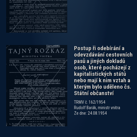
Postup ři odebírání a
odevzdávání cestovních
pasů a jiných dokladů
osob, které pocházejí z
kapitalistických států
nebo mají k nim vztah a
kterým bylo uděleno čs.
Státní občanství
TRMV č. 162/1954
Rudolf Barák, ministr vnitra
Ze dne: 24.08.1954