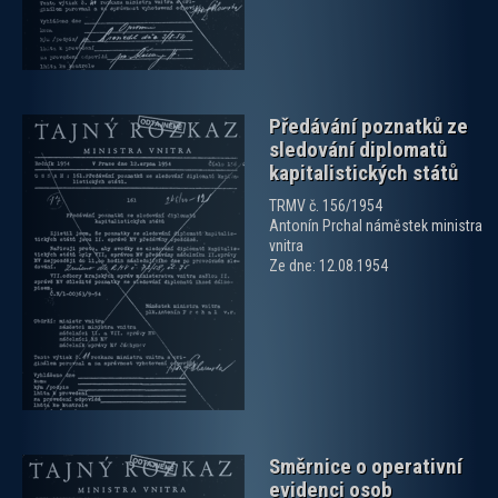
Předávání poznatků ze
sledování diplomatů
kapitalistických států
TRMV č. 156/1954
Antonín Prchal náměstek ministra
vnitra
zobrazit PDF dokument
Ze dne: 12.08.1954
Směrnice o operativní
evidenci osob