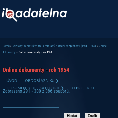
Domů
»
Rozkazy ministrů vnitra a ministrů národní bezpečnosti (1951 - 1956)
»
Online
Jste zde
dokumenty
» Online dokumenty - rok 1954
Online dokumenty - rok 1954
ÚVOD
OBDOBÍ VZNIKU ❯
DOKUMENTY DLE KATEGORIE ❯
O PROJEKTU
Zobrazeno 291 - 300 z 386 souborů.
zobrazit PDF dokument