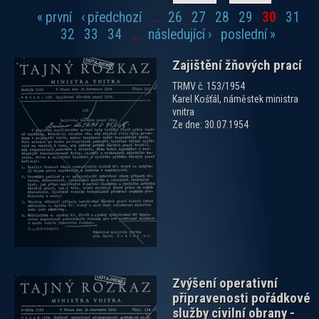
« první
‹ předchozí
…
26
27
28
29
30
31
Stránky
32
33
34
…
následující ›
poslední »
Zajištění žňových prací
TRMV č. 153/1954
Karel Košťál, náměstek ministra
vnitra
Ze dne: 30.07.1954
zobrazit PDF dokument
Zvýšení operativní
připravenosti pořádkové
služby civilní obrany -