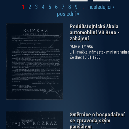
1
2
3
4
5
6
7
8
9
…
následující ›
Stránky
poslední »
Poddůstojnická škola
automobilní VS Brno -
zahájení
RMV č. 1/1956
L. Hlavačka, náměstek ministra vnitr
Ze dne: 10.01.1956
zobrazit PDF dokument
Směrnice o hospodaření
se zpravodajským
paušálem