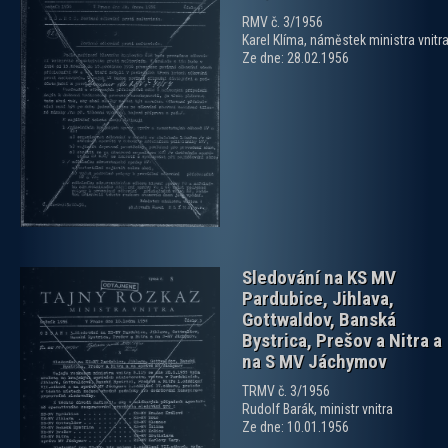
RMV č. 3/1956
Karel Klíma, náměstek ministra vnitr
Ze dne: 28.02.1956
zobrazit PDF dokument
Sledování na KS MV
Pardubice, Jihlava,
Gottwaldov, Banská
Bystrica, Prešov a Nitra a
na S MV Jáchymov
TRMV č. 3/1956
zobrazit PDF dokument
Rudolf Barák, ministr vnitra
Ze dne: 10.01.1956