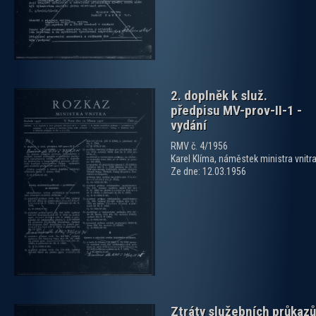
2. doplněk k služ.
předpisu MV-prov-II-1 -
vydání
RMV č. 4/1956
Karel Klíma, náměstek ministra vnitr
Ze dne: 12.03.1956
zobrazit PDF dokument
Ztráty služebních průkazů