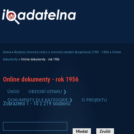
Domů
»
Rozkazy ministrů vnitra a ministrů národní bezpečnosti (1951 - 1956)
»
Online
Jste zde
dokumenty
» Online dokumenty - rok 1956
Online dokumenty - rok 1956
ÚVOD
OBDOBÍ VZNIKU ❯
DOKUMENTY DLE KATEGORIE ❯
O PROJEKTU
Zobrazeno 1 - 10 z 219 souborů.
zobrazit PDF dokument