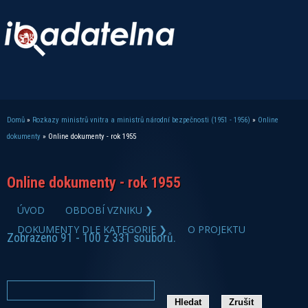
Domů
»
Rozkazy ministrů vnitra a ministrů národní bezpečnosti (1951 - 1956)
»
Online
Jste zde
dokumenty
» Online dokumenty - rok 1955
Online dokumenty - rok 1955
ÚVOD
OBDOBÍ VZNIKU ❯
DOKUMENTY DLE KATEGORIE ❯
O PROJEKTU
Zobrazeno 91 - 100 z 331 souborů.
zobrazit PDF dokument