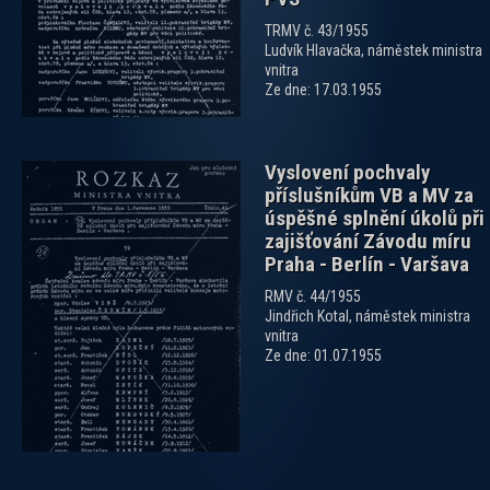
TRMV č. 43/1955
Ludvík Hlavačka, náměstek ministra
vnitra
Ze dne: 17.03.1955
Vyslovení pochvaly
příslušníkům VB a MV za
úspěšné splnění úkolů při
zajišťování Závodu míru
Praha - Berlín - Varšava
RMV č. 44/1955
Jindřich Kotal, náměstek ministra
vnitra
Ze dne: 01.07.1955