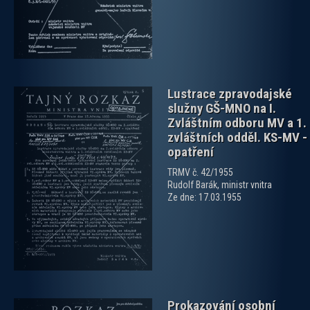
Lustrace zpravodajské
služny GŠ-MNO na I.
Zvláštním odboru MV a 1.
zvláštních odděl. KS-MV -
opatření
TRMV č. 42/1955
zobrazit PDF dokument
Rudolf Barák, ministr vnitra
Ze dne: 17.03.1955
Prokazování osobní