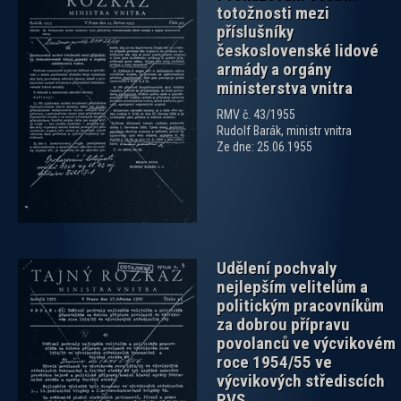
totožnosti mezi
příslušníky
československé lidové
armády a orgány
ministerstva vnitra
zobrazit PDF dokument
RMV č. 43/1955
Rudolf Barák, ministr vnitra
Ze dne: 25.06.1955
Udělení pochvaly
nejlepším velitelům a
politickým pracovníkům
za dobrou přípravu
povolanců ve výcvikovém
roce 1954/55 ve
výcvikových střediscích
zobrazit PDF dokument
PVS