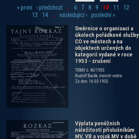
« první
‹ předchozí
…
6
7
8
9
10
11
12
Stránky
13
14
…
následující ›
poslední »
Směrnice o organisaci a
úkolech pořádkové služby
CO ve městech a na
objektech určených do
kategorií vydané v roce
1953 - zrušení
zobrazit PDF dokument
TRMV č. 40/1955
Rudolf Barák, ministr vnitra
Ze dne: 16.03.1955
Výplata peněžních
náležitostí příslušníkům
MV, VB a vojsk MV v době