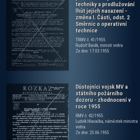
techniky a prodlužování
lhůt jejich nasazení -
změna I. Části, odst. 2
Směrnic o operativní
technice
zobrazit PDF dokument
TRMV č. 41/1955
Rudolf Barák, ministr vnitra
Ze dne: 17.03.1955
Důstojníci vojsk MV a
státního požárního
dozoru - zhodnocení v
roce 1955
RMV č. 42/1955
Ludvík Hlavačka, náměstek ministra
zobrazit PDF dokument
vnitra
Ze dne: 25.06.1955