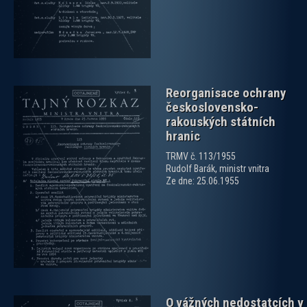
Reorganisace ochrany
československo-
rakouských státních
hranic
TRMV č. 113/1955
Rudolf Barák, ministr vnitra
zobrazit PDF dokument
Ze dne: 25.06.1955
O vážných nedostatcích v