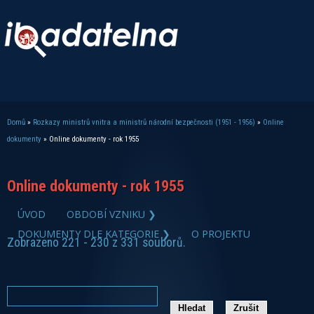
Domů
»
Rozkazy ministrů vnitra a ministrů národní bezpečnosti (1951 - 1956)
»
Online
Jste zde
dokumenty
» Online dokumenty - rok 1955
Online dokumenty - rok 1955
ÚVOD
OBDOBÍ VZNIKU ❯
DOKUMENTY DLE KATEGORIE ❯
O PROJEKTU
Zobrazeno 221 - 230 z 331 souborů.
zobrazit PDF dokument