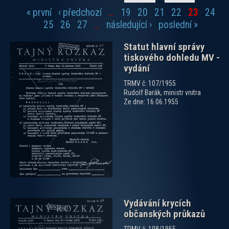
« první
‹ předchozí
…
19
20
21
22
23
24
Stránky
25
26
27
…
následující ›
poslední »
Statut hlavní správy
tiskového dohledu MV -
vydání
TRMV č. 107/1955
Rudolf Barák, ministr vnitra
Ze dne: 16.06.1955
zobrazit PDF dokument
Vydávání krycích
občanských průkazů