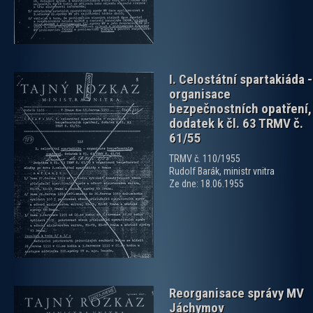
I. Celostátní spartakiáda -
organisace
bezpečnostních opatření,
dodatek k čl. 63 TRMV č.
61/55
TRMV č. 110/1955
zobrazit PDF dokument
Rudolf Barák, ministr vnitra
Ze dne: 18.06.1955
Reorganisace správy MV
Jáchymov