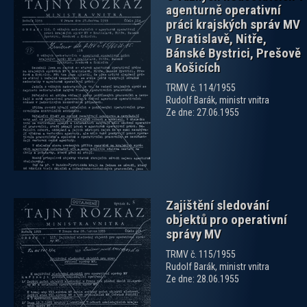
agenturně operativní
práci krajských správ MV
v Bratislavě, Nitře,
Bánské Bystrici, Prešově
a Košicích
zobrazit PDF dokument
TRMV č. 114/1955
Rudolf Barák, ministr vnitra
Ze dne: 27.06.1955
Zajištění sledování
objektů pro operativní
správy MV
TRMV č. 115/1955
Rudolf Barák, ministr vnitra
Ze dne: 28.06.1955
zobrazit PDF dokument