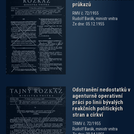
průkazů
RMV č. 72/1955
Rudolf Barák, ministr vnitra
Ze dne: 05.12.1955
zobrazit PDF dokument
Odstranění nedostatků v
agenturně operativní
práci po linii bývalých
reakčních politických
stran a církví
TRMV č. 72/1955
zobrazit PDF dokument
Rudolf Barák, ministr vnitra