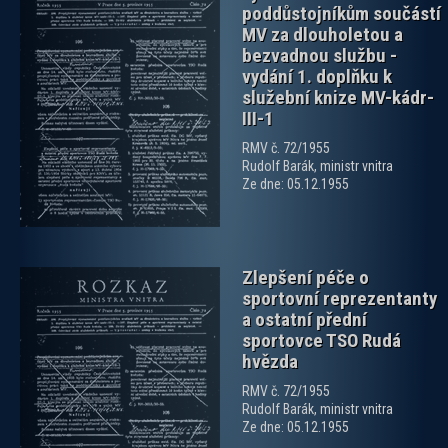
poddůstojníkům součástí
MV za dlouholetou a
bezvadnou službu -
vydání 1. doplňku k
služební knize MV-kádr-
zobrazit PDF dokument
III-1
RMV č. 72/1955
Rudolf Barák, ministr vnitra
Ze dne: 05.12.1955
Zlepšení péče o
sportovní reprezentanty
a ostatní přední
sportovce TSO Rudá
hvězda
RMV č. 72/1955
zobrazit PDF dokument
Rudolf Barák, ministr vnitra
Ze dne: 05.12.1955