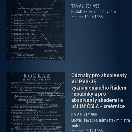
TRMV č. 70/1955
Rudolf Barák, ministr vnitra
Ze dne: 19.04.1955
zobrazit PDF dokument
Odznaky pro absolventy
VU PVS-JF,
vyznamenaného Řádem
republiky a pro
absolventy akademií a
učilišť ČSLA - směrnice
zobrazit PDF dokument
RMV č. 71/1955
Ludvík Hlavačka, náměstek ministra
vnitra
Ze dne: 03.12.1955