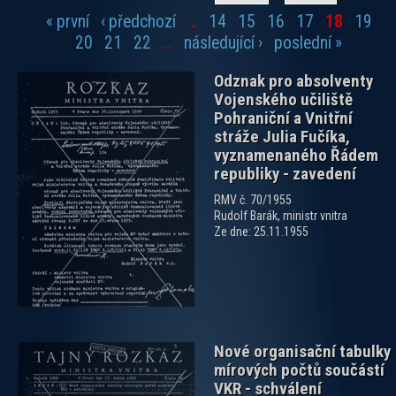
« první
‹ předchozí
…
14
15
16
17
18
19
Stránky
20
21
22
…
následující ›
poslední »
Odznak pro absolventy
Vojenského učiliště
Pohraniční a Vnitřní
stráže Julia Fučíka,
vyznamenaného Řádem
republiky - zavedení
zobrazit PDF dokument
RMV č. 70/1955
Rudolf Barák, ministr vnitra
Ze dne: 25.11.1955
Nové organisační tabulky
mírových počtů součástí
VKR - schválení