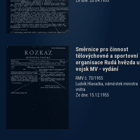
Ze dne: 20.04.1955
Směrnice pro činnost
tělovýchovné a sportovní
organisace Rudá hvězda u
vojsk MV - vydání
RMV č. 73/1955
Ludvík Hlavačka, náměstek ministra
vnitra
Ze dne: 15.12.1955