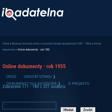
Domů
»
Rozkazy ministrů vnitra a ministrů národní bezpečnosti (1951 - 1956)
»
Online
Jste zde
dokumenty
» Online dokumenty - rok 1955
Online dokumenty - rok 1955
ÚVOD
OBDOBÍ VZNIKU ❯
DOKUMENTY DLE KATEGORIE ❯
O PROJEKTU
Zobrazeno 171 - 180 z 331 souborů.
zobrazit PDF dokument