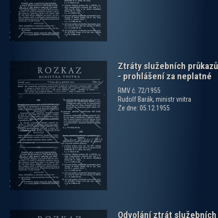
Ztráty služebních průkazů
- prohlášení za neplatné
RMV č. 72/1955
Rudolf Barák, ministr vnitra
Ze dne: 05.12.1955
zobrazit PDF dokument
Odvolání ztrát služebních