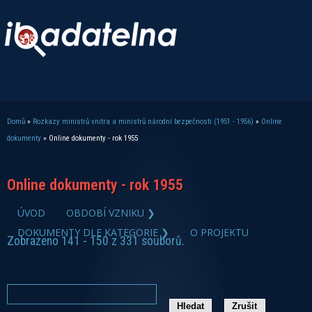
Domů
»
Rozkazy ministrů vnitra a ministrů národní bezpečnosti (1951 - 1956)
»
Online
Jste zde
dokumenty
» Online dokumenty - rok 1955
Online dokumenty - rok 1955
ÚVOD
OBDOBÍ VZNIKU ❯
DOKUMENTY DLE KATEGORIE ❯
O PROJEKTU
Zobrazeno 141 - 150 z 331 souborů.
zobrazit PDF dokument