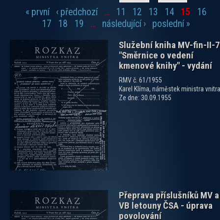
« první
‹ předchozí
…
11
12
13
14
15
16
Stránky
17
18
19
…
následující ›
poslední »
Služební kniha MV-fin-II-7
"Směrnice o vedení
kmenové knihy" - vydání
RMV č. 61/1955
Karel Klíma, náměstek ministra vnitr
Ze dne: 30.09.1955
zobrazit PDF dokument
Přeprava příslušníků MV a
VB letouny ČSA - úprava
povolování