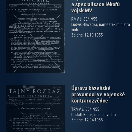
a specialisace lékařů
vojsk MV
RMV č. 63/1955
Ludvík Hlavačka, náměstek ministra
vnitra
zobrazit PDF dokument
Ze dne: 12.10.1955
Úprava kázeňské
pravomoci ve vojenské
kontrarozvědce
TRMV č. 63/1955
Rudolf Barák, ministr vnitra
Ze dne: 12.04.1955
zobrazit PDF dokument