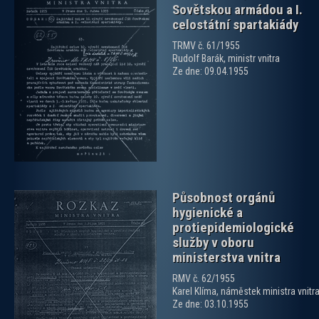
Sovětskou armádou a I.
celostátní spartakiády
TRMV č. 61/1955
Rudolf Barák, ministr vnitra
zobrazit PDF dokument
Ze dne: 09.04.1955
Působnost orgánů
hygienické a
protiepidemiologické
služby v oboru
ministerstva vnitra
RMV č. 62/1955
zobrazit PDF dokument
Karel Klíma, náměstek ministra vnitr
Ze dne: 03.10.1955