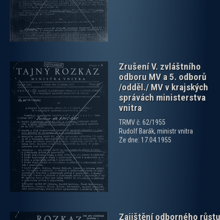
Zrušení V. zvláštního
odboru MV a 5. odborů
/odděl./ MV v krajských
správách ministerstva
vnitra
TRMV č. 62/1955
zobrazit PDF dokument
Rudolf Barák, ministr vnitra
Ze dne: 17.04.1955
Zajištění odborného růst