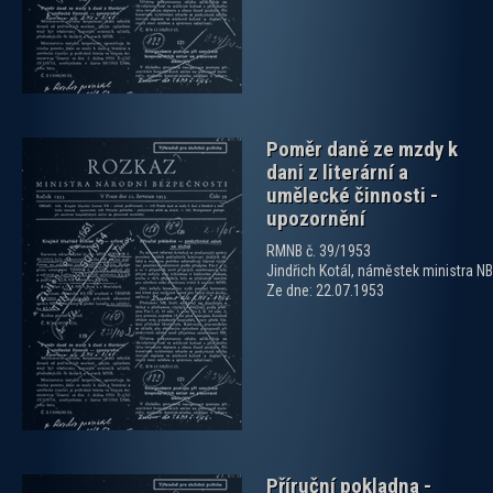
Poměr daně ze mzdy k
dani z literární a
umělecké činnosti -
upozornění
RMNB č. 39/1953
Jindřich Kotál, náměstek ministra NB
zobrazit PDF dokument
Ze dne: 22.07.1953
Příruční pokladna -