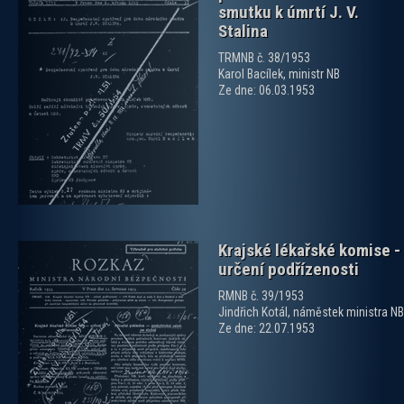
smutku k úmrtí J. V.
Stalina
TRMNB č. 38/1953
Karol Bacílek, ministr NB
zobrazit PDF dokument
Ze dne: 06.03.1953
Krajské lékařské komise -
určení podřízenosti
RMNB č. 39/1953
Jindřich Kotál, náměstek ministra NB
Ze dne: 22.07.1953
zobrazit PDF dokument