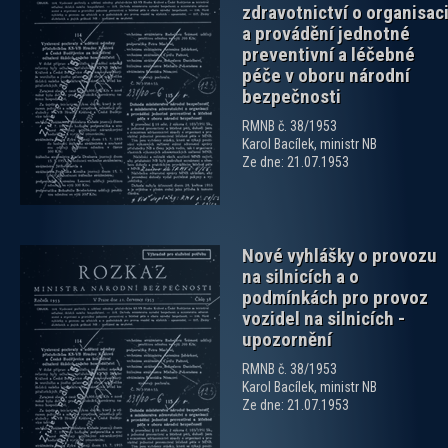
zdravotnictví o organisac
a provádění jednotné
preventivní a léčebné
péče v oboru národní
zobrazit PDF dokument
bezpečnosti
RMNB č. 38/1953
Karol Bacílek, ministr NB
Ze dne: 21.07.1953
Nové vyhlášky o provozu
na silnicích a o
podmínkách pro provoz
vozidel na silnicích -
upozornění
RMNB č. 38/1953
zobrazit PDF dokument
Karol Bacílek, ministr NB
Ze dne: 21.07.1953