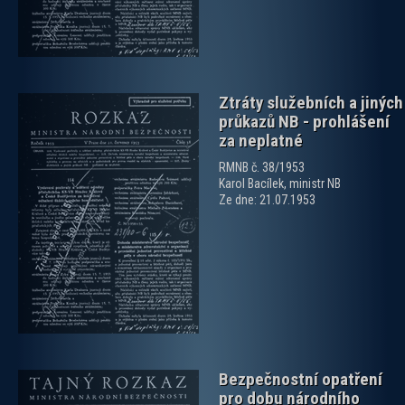
Ztráty služebních a jiných
průkazů NB - prohlášení
za neplatné
RMNB č. 38/1953
Karol Bacílek, ministr NB
Ze dne: 21.07.1953
zobrazit PDF dokument
Bezpečnostní opatření
pro dobu národního