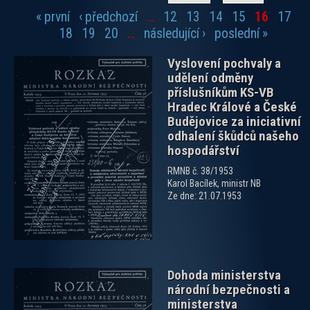
« první
‹ předchozí
…
12
13
14
15
16
17
Stránky
18
19
20
…
následující ›
poslední »
Vyslovení pochvaly a
udělení odměny
příslušníkům KS-VB
Hradec Králové a České
Budějovice za iniciativní
odhalení škůdců našeho
hospodářství
zobrazit PDF dokument
RMNB č. 38/1953
Karol Bacílek, ministr NB
Ze dne: 21.07.1953
Dohoda ministerstva
národní bezpečnosti a
ministerstva