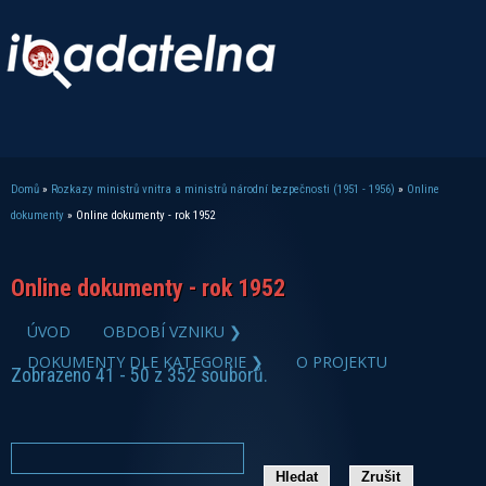
Domů
»
Rozkazy ministrů vnitra a ministrů národní bezpečnosti (1951 - 1956)
»
Online
Jste zde
dokumenty
» Online dokumenty - rok 1952
Online dokumenty - rok 1952
ÚVOD
OBDOBÍ VZNIKU ❯
DOKUMENTY DLE KATEGORIE ❯
O PROJEKTU
Zobrazeno 41 - 50 z 352 souborů.
zobrazit PDF dokument