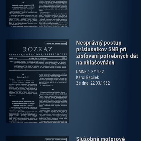
Nesprávný postup
príslušníkov SNB při
zisťovaní potrebných dát
na ohlašovňách
RMNB č. 8/1952
Karol Bacílek
zobrazit PDF dokument
Ze dne: 22.03.1952
Služobné motorové