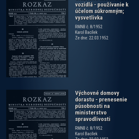
vozidlá - používanie k
účelom súkromným;
vysvetlivka
RMNB č. 8/1952
Karol Bacílek
zobrazit PDF dokument
Ze dne: 22.03.1952
Výchovné domovy
dorastu - prenesenie
působnosti na
ministerstvo
spravodlivosti
RMNB č. 8/1952
zobrazit PDF dokument
Karol Bacílek