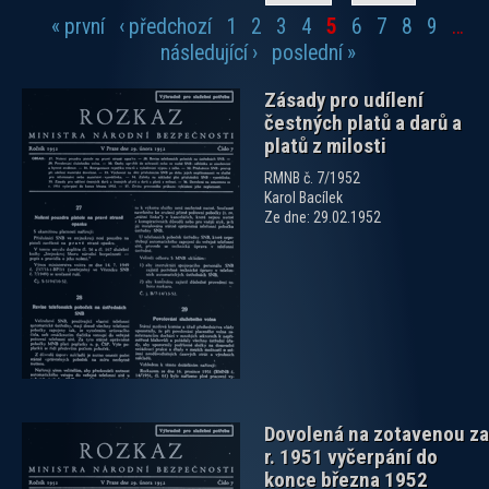
« první
‹ předchozí
1
2
3
4
5
6
7
8
9
…
Stránky
následující ›
poslední »
Zásady pro udílení
čestných platů a darů a
platů z milosti
RMNB č. 7/1952
Karol Bacílek
Ze dne: 29.02.1952
zobrazit PDF dokument
Dovolená na zotavenou za
r. 1951 vyčerpání do
konce března 1952