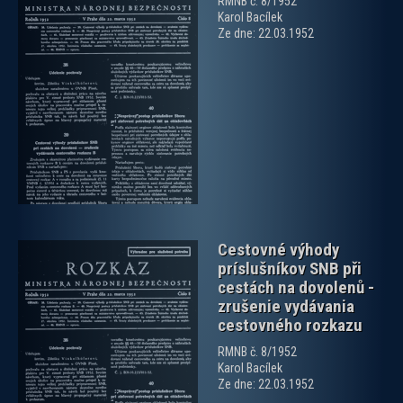
RMNB č. 8/1952
Karol Bacílek
Ze dne: 22.03.1952
zobrazit PDF dokument
Cestovné výhody
príslušníkov SNB při
cestách na dovolenů -
zrušenie vydávania
cestovného rozkazu
RMNB č. 8/1952
zobrazit PDF dokument
Karol Bacílek
Ze dne: 22.03.1952