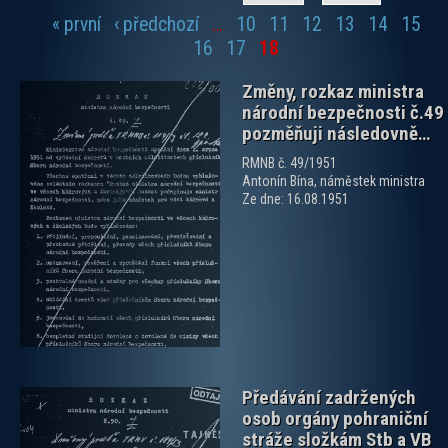
« první
‹ předchozí
…
10
11
12
13
14
15
Stránky
16
17
18
Změny, rozkaz ministra
národní bezpečnosti č.49
pozměňuji následovně…
RMNB č. 49/1951
Antonín Bína, náměstek ministra
Ze dne: 16.08.1951
zobrazit PDF dokument
Předávání zadržených
osob orgány pohraniční
stráže složkám Stb a VB