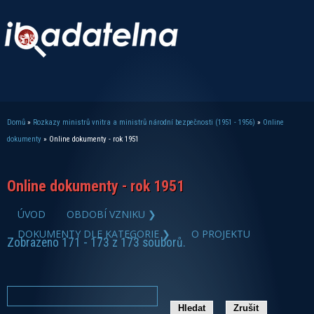
Domů
»
Rozkazy ministrů vnitra a ministrů národní bezpečnosti (1951 - 1956)
»
Online
Jste zde
dokumenty
» Online dokumenty - rok 1951
Online dokumenty - rok 1951
ÚVOD
OBDOBÍ VZNIKU ❯
DOKUMENTY DLE KATEGORIE ❯
O PROJEKTU
Zobrazeno 171 - 173 z 173 souborů.
zobrazit PDF dokument