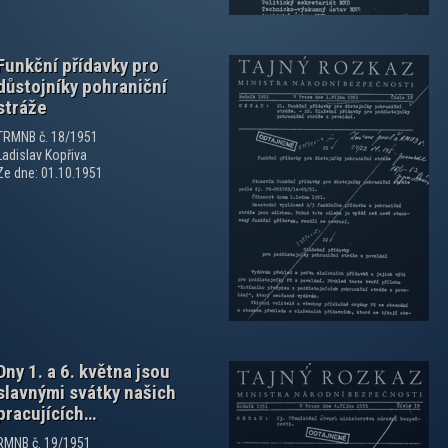
Funkční přídavky pro
důstojníky pohraniční
stráže
TRMNB č. 18/1951
Ladislav Kopřiva
Ze dne: 01.10.1951
zobrazit PDF dokument
Dny 1. a 6. května jsou
slavnými svátky našich
pracujících…
RMNB č. 19/1951