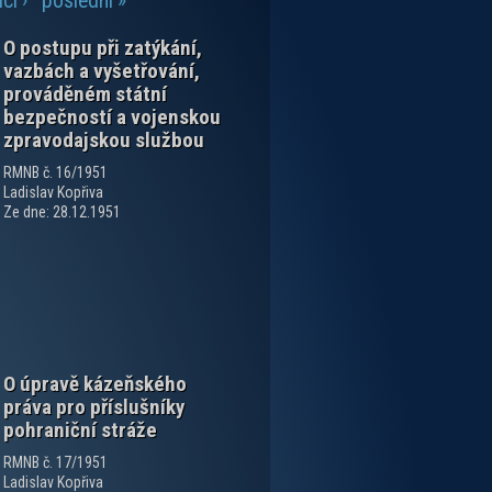
cí ›
poslední »
O postupu při zatýkání,
vazbách a vyšetřování,
prováděném státní
bezpečností a vojenskou
zpravodajskou službou
RMNB č. 16/1951
Ladislav Kopřiva
Ze dne: 28.12.1951
O úpravě kázeňského
práva pro příslušníky
pohraniční stráže
RMNB č. 17/1951
Ladislav Kopřiva