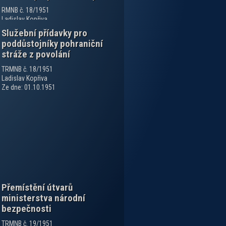
RMNB č. 18/1951
Ladislav Kopřiva
Ze dne: 24.04.1951
Služební přídavky pro
poddůstojníky pohraniční
stráže z povolání
TRMNB č. 18/1951
Ladislav Kopřiva
Ze dne: 01.10.1951
Přemístění útvarů
ministerstva národní
bezpečnosti
TRMNB č. 19/1951