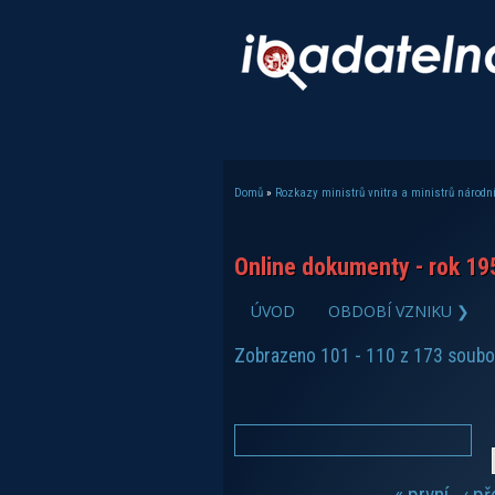
Domů
»
Rozkazy ministrů vnitra a ministrů národní
Jste zde
Online dokumenty - rok 19
ÚVOD
OBDOBÍ VZNIKU ❯
zobrazit PDF dokument
Zobrazeno 101 - 110 z 173 soubo