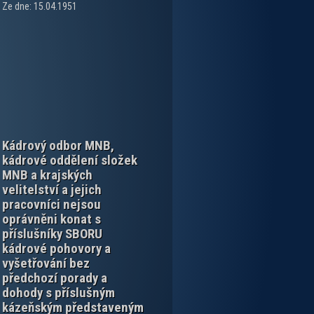
Ze dne: 15.04.1951
Kádrový odbor MNB,
kádrové oddělení složek
MNB a krajských
velitelství a jejich
pracovníci nejsou
oprávněni konat s
příslušníky SBORU
kádrové pohovory a
vyšetřování bez
předchozí porady a
dohody s příslušným
kázeňským představeným