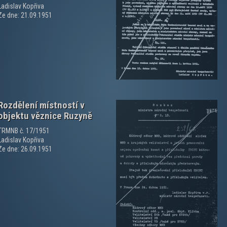
Ladislav Kopřiva
zobrazit PDF dokument
Ze dne: 21.09.1951
Rozdělení místností v
objektu věznice Ruzyně
TRMNB č. 17/1951
Ladislav Kopřiva
Ze dne: 26.09.1951
zobrazit PDF dokument