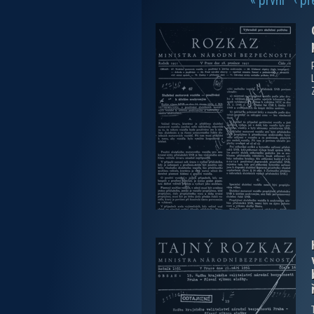
« první
‹ p
Stránky
zobrazit PDF dokument