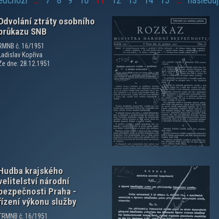
ředchozí
…
7
8
9
10
11
12
13
14
15
…
následují
Odvolání ztráty osobního
průkazu SNB
RMNB č. 16/1951
Ladislav Kopřiva
Ze dne: 28.12.1951
zobrazit PDF dokument
Hudba krajského
velitelství národní
bezpečnosti Praha -
řízení výkonu služby
TRMNB č. 16/1951