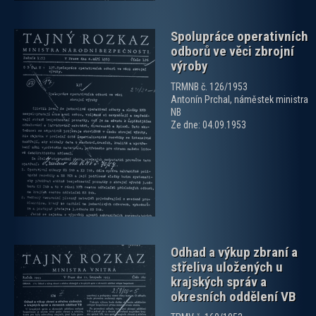
Spolupráce operativních
odborů ve věci zbrojní
výroby
TRMNB č. 126/1953
Antonín Prchal, náměstek ministra
NB
zobrazit PDF dokument
Ze dne: 04.09.1953
Odhad a výkup zbraní a
střeliva uložených u
krajských správ a
okresních oddělení VB