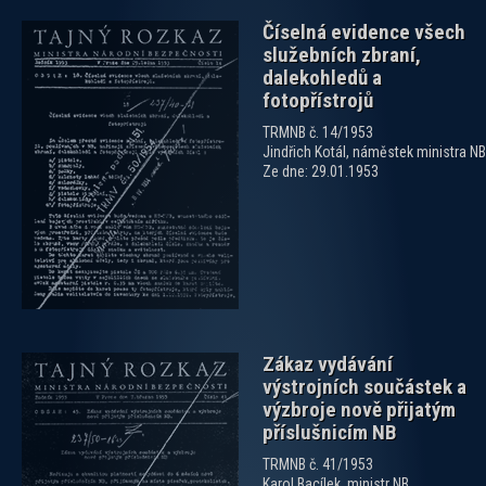
Číselná evidence všech
služebních zbraní,
dalekohledů a
fotopřístrojů
TRMNB č. 14/1953
Jindřich Kotál, náměstek ministra NB
zobrazit PDF dokument
Ze dne: 29.01.1953
Zákaz vydávání
výstrojních součástek a
výzbroje nově přijatým
příslušnicím NB
TRMNB č. 41/1953
Karol Bacílek, ministr NB