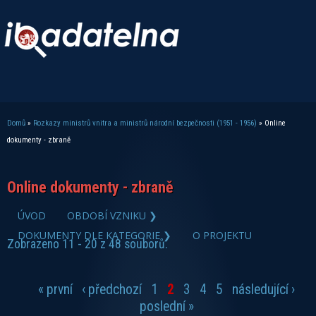
Domů
»
Rozkazy ministrů vnitra a ministrů národní bezpečnosti (1951 - 1956)
» Online
Jste zde
dokumenty - zbraně
Online dokumenty - zbraně
zobrazit PDF dokument
ÚVOD
OBDOBÍ VZNIKU ❯
DOKUMENTY DLE KATEGORIE ❯
O PROJEKTU
Zobrazeno 11 - 20 z 48 souborů.
« první
‹ předchozí
1
2
3
4
5
následující ›
Stránky
poslední »