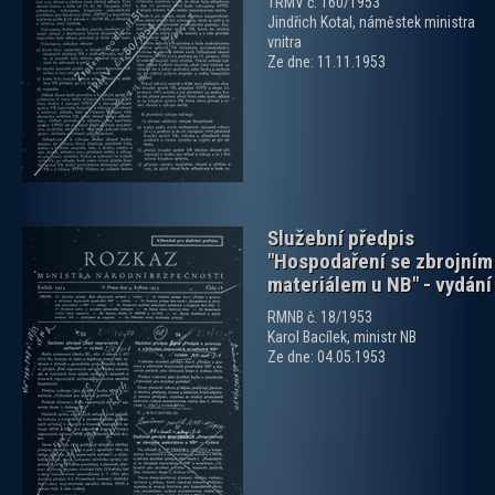
TRMV č. 160/1953
Jindřich Kotal, náměstek ministra
zobrazit PDF dokument
vnitra
Ze dne: 11.11.1953
Služební předpis
"Hospodaření se zbrojním
materiálem u NB" - vydání
RMNB č. 18/1953
Karol Bacílek, ministr NB
Ze dne: 04.05.1953
zobrazit PDF dokument