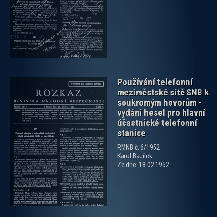
Používání telefonní
meziměstské sítě SNB k
soukromým hovorům -
vydání hesel pro hlavní
účastnické telefonní
stanice
zobrazit PDF dokument
RMNB č. 6/1952
Karol Bacílek
Ze dne: 18.02.1952