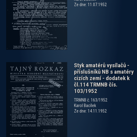
Ze dne: 11.07.1952
zobrazit PDF dokument
Styk amatérů vysílačů -
příslušníků NB s amatéry
cizích zemí - dodatek k
čl.114 TRMNB čís.
103/1952
TRMNB č. 163/1952
zobrazit PDF dokument
Karol Bacílek
Ze dne: 14.11.1952