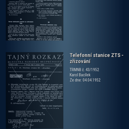
zobrazit PDF dokument
Telefonní stanice ZTS -
zřizování
TRMNB č. 43/1952
Karol Bacílek
Ze dne: 04.04.1952
zobrazit PDF dokument