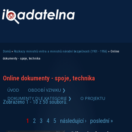
Domů
»
Rozkazy ministrů vnitra a ministrů národní bezpečnosti (1951 - 1956)
» Online
Jste zde
dokumenty - spoje, technika
Online dokumenty - spoje, technika
zobrazit PDF dokument
ÚVOD
OBDOBÍ VZNIKU ❯
DOKUMENTY DLE KATEGORIE ❯
O PROJEKTU
Zobrazeno 1 - 10 z 50 souborů.
1
2
3
4
5
následující ›
poslední »
Stránky