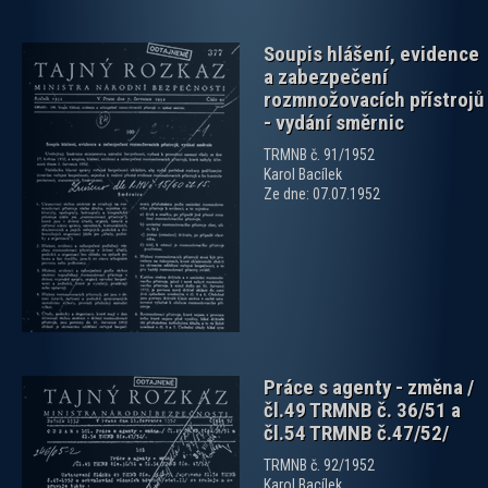
Soupis hlášení, evidence
a zabezpečení
rozmnožovacích přístrojů
- vydání směrnic
TRMNB č. 91/1952
Karol Bacílek
zobrazit PDF dokument
Ze dne: 07.07.1952
Práce s agenty - změna /
čl.49 TRMNB č. 36/51 a
čl.54 TRMNB č.47/52/
TRMNB č. 92/1952
Karol Bacílek