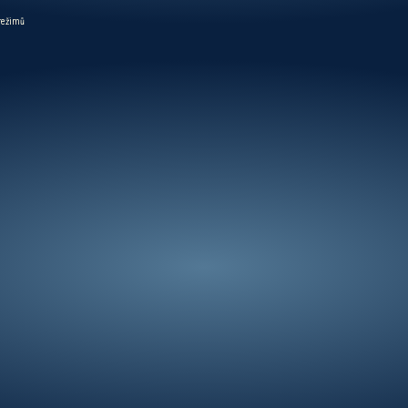
 režimů