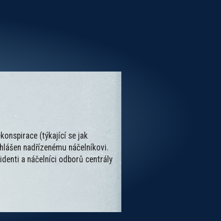
onspirace (týkající se jak
 hlášen nadřízenému náčelníkovi.
denti a náčelníci odborů centrály