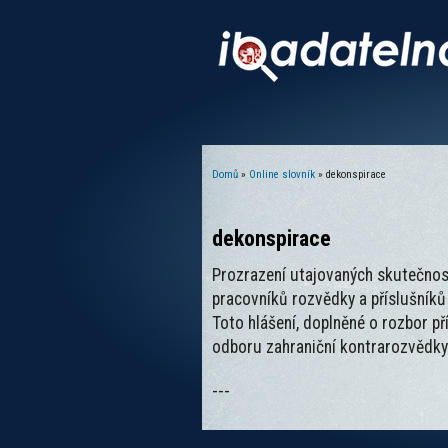
Domů
»
Online slovník
» dekonspirace
Jste zde
dekonspirace
Prozrazení utajovaných skutečnost
pracovníků rozvědky a příslušníků 
Toto hlášení, doplněné o rozbor př
odboru zahraniční kontrarozvědky
---