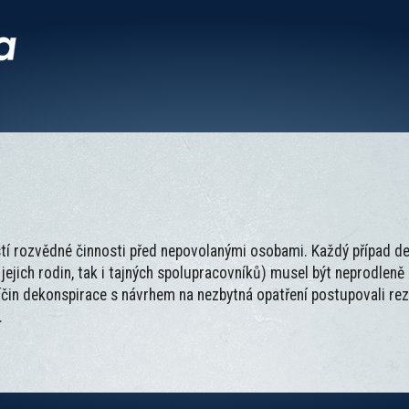
í rozvědné činnosti před nepovolanými osobami. Každý případ dek
jejich rodin, tak i tajných spolupracovníků) musel být neprodleně
íčin dekonspirace s návrhem na nezbytná opatření postupovali rezi
.